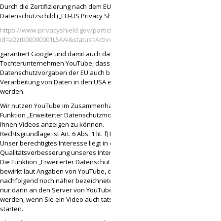
Durch die Zertifizierung nach dem EU-US-
Datenschutzschild („EU-US Privacy Shield“)
https://www.privacyshield.gov/participant?
id=a2zt000000001L5AAI&status=Active
garantiert Google und damit auch das
Tochterunternehmen YouTube, dass die
Datenschutzvorgaben der EU auch bei der
Verarbeitung von Daten in den USA eingehalten
werden.
Wir nutzen YouTube im Zusammenhang mit der
Funktion „Erweiterter Datenschutzmodus“, um
Ihnen Videos anzeigen zu können.
Rechtsgrundlage ist Art. 6 Abs. 1 lit. f) DSGVO.
Unser berechtigtes Interesse liegt in der
Qualitätsverbesserung unseres Internetauftritts.
Die Funktion „Erweiterter Datenschutzmodus“
bewirkt laut Angaben von YouTube, dass die
nachfolgend noch näher bezeichneten Daten
nur dann an den Server von YouTube übermittelt
werden, wenn Sie ein Video auch tatsächlich
starten.