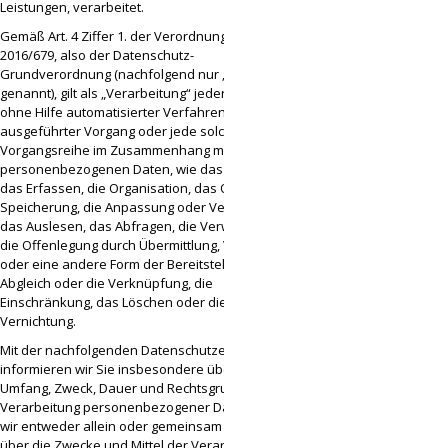
Leistungen, verarbeitet.
Gemäß Art. 4 Ziffer 1. der Verordnung (EU)
2016/679, also der Datenschutz-
Grundverordnung (nachfolgend nur „DSGVO“
genannt), gilt als „Verarbeitung“ jeder mit oder
ohne Hilfe automatisierter Verfahren
ausgeführter Vorgang oder jede solche
Vorgangsreihe im Zusammenhang mit
personenbezogenen Daten, wie das Erheben,
das Erfassen, die Organisation, das Ordnen, die
Speicherung, die Anpassung oder Veränderung,
das Auslesen, das Abfragen, die Verwendung,
die Offenlegung durch Übermittlung, Verbreitung
oder eine andere Form der Bereitstellung, den
Abgleich oder die Verknüpfung, die
Einschränkung, das Löschen oder die
Vernichtung.
Mit der nachfolgenden Datenschutzerklärung
informieren wir Sie insbesondere über Art,
Umfang, Zweck, Dauer und Rechtsgrundlage der
Verarbeitung personenbezogener Daten, soweit
wir entweder allein oder gemeinsam mit anderen
über die Zwecke und Mittel der Verarbeitung