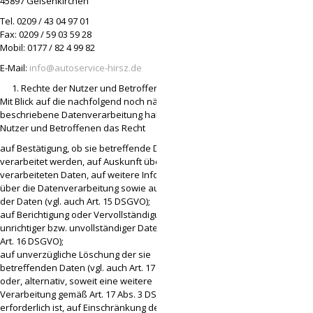
45897 Gelsenkirchen
Tel. 0209 / 43 04 97 01
Fax: 0209 / 59 03 59 28
Mobil: 0177 / 82 4 99 82
E-Mail:
info@autoservice-hirsz.de
Rechte der Nutzer und Betroffenen
Mit Blick auf die nachfolgend noch näher
beschriebene Datenverarbeitung haben die
Nutzer und Betroffenen das Recht
auf Bestätigung, ob sie betreffende Daten
verarbeitet werden, auf Auskunft über die
verarbeiteten Daten, auf weitere Informationen
über die Datenverarbeitung sowie auf Kopien
der Daten (vgl. auch Art. 15 DSGVO);
auf Berichtigung oder Vervollständigung
unrichtiger bzw. unvollständiger Daten (vgl. auch
Art. 16 DSGVO);
auf unverzügliche Löschung der sie
betreffenden Daten (vgl. auch Art. 17 DSGVO),
oder, alternativ, soweit eine weitere
Verarbeitung gemäß Art. 17 Abs. 3 DSGVO
erforderlich ist, auf Einschränkung der