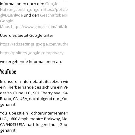
Informationen nach den
Google-
Nutzungsbedingungen
https://policies.google.com/terms?
gl=DE&hl=de
und den
Geschäftsbedingungen für
Google
Maps
https://www.google.com/intl/de_de/help/terms_maps.html
.
Überdies bietet Google unter
https://adssettings.google.com/authenticated
https://policies.google.com/privacy
weitergehende Informationen an.
YouTube
In unserem Internetauftritt setzen wir YouTube
ein. Hierbei handelt es sich um ein Videoportal
der YouTube LLC., 901 Cherry Ave., 94066 San
Bruno, CA, USA, nachfolgend nur „YouTube“
genannt.
YouTube ist ein Tochterunternehmen der Google
LLC., 1600 Amphitheatre Parkway, Mountain View,
CA 94043 USA, nachfolgend nur „Google“
genannt.