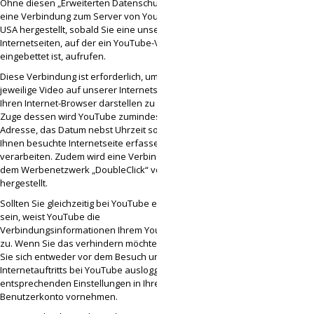
Ohne diesen „Erweiterten Datenschutz“ wird
eine Verbindung zum Server von YouTube in den
USA hergestellt, sobald Sie eine unserer
Internetseiten, auf der ein YouTube-Video
eingebettet ist, aufrufen.
Diese Verbindung ist erforderlich, um das
jeweilige Video auf unserer Internetseite über
Ihren Internet-Browser darstellen zu können. Im
Zuge dessen wird YouTube zumindest Ihre IP-
Adresse, das Datum nebst Uhrzeit sowie die von
Ihnen besuchte Internetseite erfassen und
verarbeiten. Zudem wird eine Verbindung zu
dem Werbenetzwerk „DoubleClick“ von Google
hergestellt.
Sollten Sie gleichzeitig bei YouTube eingeloggt
sein, weist YouTube die
Verbindungsinformationen Ihrem YouTube-Konto
zu. Wenn Sie das verhindern möchten, müssen
Sie sich entweder vor dem Besuch unseres
Internetauftritts bei YouTube ausloggen oder die
entsprechenden Einstellungen in Ihrem YouTube-
Benutzerkonto vornehmen.