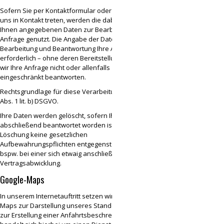
Sofern Sie per Kontaktformular oder E-Mail mit
uns in Kontakt treten, werden die dabei von
Ihnen angegebenen Daten zur Bearbeitung Ihrer
Anfrage genutzt. Die Angabe der Daten ist zur
Bearbeitung und Beantwortung Ihre Anfrage
erforderlich – ohne deren Bereitstellung können
wir Ihre Anfrage nicht oder allenfalls
eingeschränkt beantworten.
Rechtsgrundlage für diese Verarbeitung ist Art. 6
Abs. 1 lit. b) DSGVO.
Ihre Daten werden gelöscht, sofern Ihre Anfrage
abschließend beantwortet worden ist und der
Löschung keine gesetzlichen
Aufbewahrungspflichten entgegenstehen, wie
bspw. bei einer sich etwaig anschließenden
Vertragsabwicklung.
Google-Maps
In unserem Internetauftritt setzen wir Google
Maps zur Darstellung unseres Standorts sowie
zur Erstellung einer Anfahrtsbeschreibung ein. Es