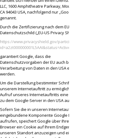
handelt sich hierbei um einen Dienst der Google
LLC, 1600 Amphitheatre Parkway, Mountain View,
CA 94043 USA, nachfolgend nur „Google“
genannt.
Durch die Zertifizierung nach dem EU-US-
Datenschutzschild („EU-US Privacy Shield“)
https://www.privacyshield.gov/participant?
id=a2zt000000001L5AAI&status=Active
garantiert Google, dass die
Datenschutzvorgaben der EU auch bei der
Verarbeitung von Daten in den USA eingehalten
werden.
Um die Darstellung bestimmter Schriften in
unserem Internetauftritt zu ermöglichen, wird bei
Aufruf unseres Internetauftritts eine Verbindung
zu dem Google-Server in den USA aufgebaut.
Sofern Sie die in unseren Internetauftritt
eingebundene Komponente Google Maps
aufrufen, speichert Google über Ihren Internet-
Browser ein Cookie auf Ihrem Endgerät. Um
unseren Standort anzuzeigen und eine