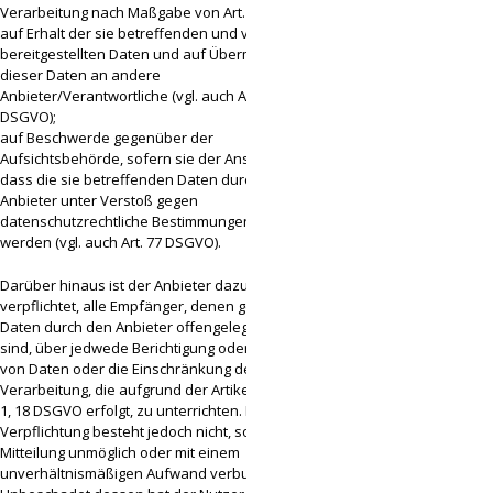
Verarbeitung nach Maßgabe von Art. 18 DSGVO;
auf Erhalt der sie betreffenden und von ihnen
bereitgestellten Daten und auf Übermittlung
dieser Daten an andere
Anbieter/Verantwortliche (vgl. auch Art. 20
DSGVO);
auf Beschwerde gegenüber der
Aufsichtsbehörde, sofern sie der Ansicht sind,
dass die sie betreffenden Daten durch den
Anbieter unter Verstoß gegen
datenschutzrechtliche Bestimmungen verarbeitet
werden (vgl. auch Art. 77 DSGVO).
Darüber hinaus ist der Anbieter dazu
verpflichtet, alle Empfänger, denen gegenüber
Daten durch den Anbieter offengelegt worden
sind, über jedwede Berichtigung oder Löschung
von Daten oder die Einschränkung der
Verarbeitung, die aufgrund der Artikel 16, 17 Abs.
1, 18 DSGVO erfolgt, zu unterrichten. Diese
Verpflichtung besteht jedoch nicht, soweit diese
Mitteilung unmöglich oder mit einem
unverhältnismäßigen Aufwand verbunden ist.