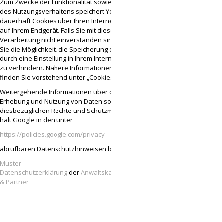
Zum Zwecke der Funktionalität sowie zur Analyse
des Nutzungsverhaltens speichert YouTube
dauerhaft Cookies über Ihren Internet-Browser
auf Ihrem Endgerät. Falls Sie mit dieser
Verarbeitung nicht einverstanden sind, haben
Sie die Möglichkeit, die Speicherung der Cookies
durch eine Einstellung in Ihrem Internet-Browsers
zu verhindern. Nähere Informationen hierzu
finden Sie vorstehend unter „Cookies“.
Weitergehende Informationen über die
Erhebung und Nutzung von Daten sowie Ihre
diesbezüglichen Rechte und Schutzmöglichkeiten
hält Google in den unter
https://policies.google.com/privacy
abrufbaren Datenschutzhinweisen bereit.
Muster-
Datenschutzerklärung
der
Anwaltskanzlei Weiß
& Partner