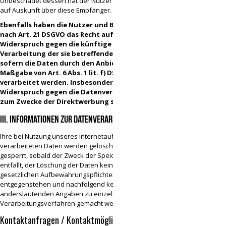
Unbeschadet dessen hat der Nutzer ein Recht
auf Auskunft über diese Empfänger.
Ebenfalls haben die Nutzer und Betroffenen
nach Art. 21 DSGVO das Recht auf
Widerspruch gegen die künftige
Verarbeitung der sie betreffenden Daten,
sofern die Daten durch den Anbieter nach
Maßgabe von Art. 6 Abs. 1 lit. f) DSGVO
verarbeitet werden. Insbesondere ist ein
Widerspruch gegen die Datenverarbeitung
zum Zwecke der Direktwerbung statthaft.
III. Informationen zur Datenverarbeitung
Ihre bei Nutzung unseres Internetauftritts
verarbeiteten Daten werden gelöscht oder
gesperrt, sobald der Zweck der Speicherung
entfällt, der Löschung der Daten keine
gesetzlichen Aufbewahrungspflichten
entgegenstehen und nachfolgend keine
anderslautenden Angaben zu einzelnen
Verarbeitungsverfahren gemacht werden.
Kontaktanfragen / Kontaktmöglichkeit