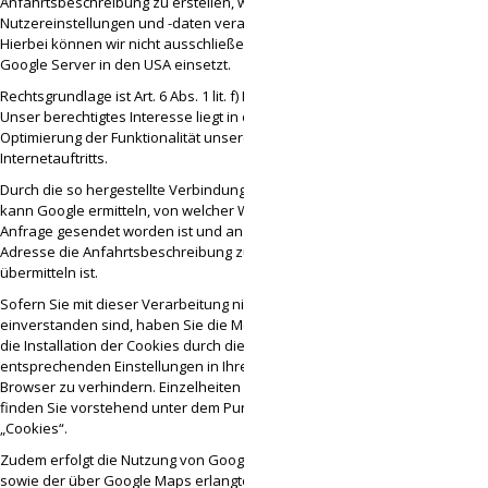
Anfahrtsbeschreibung zu erstellen, werden Ihre
Nutzereinstellungen und -daten verarbeitet.
Hierbei können wir nicht ausschließen, dass
Google Server in den USA einsetzt.
Rechtsgrundlage ist Art. 6 Abs. 1 lit. f) DSGVO.
Unser berechtigtes Interesse liegt in der
Optimierung der Funktionalität unseres
Internetauftritts.
Durch die so hergestellte Verbindung zu Google
kann Google ermitteln, von welcher Website Ihre
Anfrage gesendet worden ist und an welche IP-
Adresse die Anfahrtsbeschreibung zu
übermitteln ist.
Sofern Sie mit dieser Verarbeitung nicht
einverstanden sind, haben Sie die Möglichkeit,
die Installation der Cookies durch die
entsprechenden Einstellungen in Ihrem Internet-
Browser zu verhindern. Einzelheiten hierzu
finden Sie vorstehend unter dem Punkt
„Cookies“.
Zudem erfolgt die Nutzung von Google Maps
sowie der über Google Maps erlangten